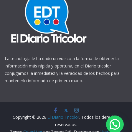
La tecnología le ha dado un vuelco a la forma de obtener la
información más rápida y oportuna, en el Diario tricolor
conjugamos la inmediatez y la veracidad de los hechos para
mantenerlo informado de primera mano.
https://www.ReplicasCheapWatches.com/
www.allwatchtrade.ru
Copyright © 2026
El Diario Tricolor
. Todos los derechos
reservados.
Tema:
ColorMag
por ThemeGrill. Funciona con
WordPress
.