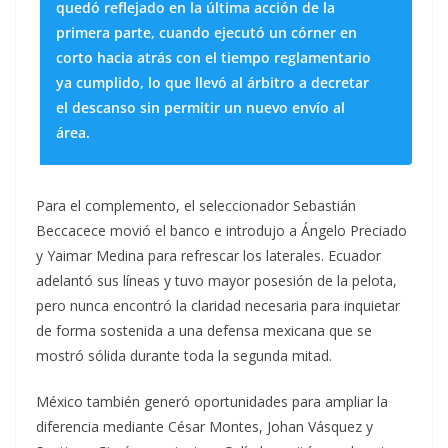
quedó reflejado en la última acción de la
primera parte, cuando ejecutó un córner en
corto hacia atrás con el tiempo reglamentario
ya cumplido, lo que llevó al árbitro a decretar
el descanso sin permitir un nuevo envío al
área.
Para el complemento, el seleccionador Sebastián
Beccacece movió el banco e introdujo a Ángelo Preciado
y Yaimar Medina para refrescar los laterales. Ecuador
adelantó sus líneas y tuvo mayor posesión de la pelota,
pero nunca encontró la claridad necesaria para inquietar
de forma sostenida a una defensa mexicana que se
mostró sólida durante toda la segunda mitad.
México también generó oportunidades para ampliar la
diferencia mediante César Montes, Johan Vásquez y