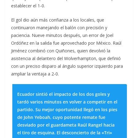
establecer el 1-0.
El gol dio aún más confianza a los locales, que
continuaron manejando el balón con precisión y
paciencia. Nueve minutos después, un error de Joel
Ordóñez en la salida fue aprovechado por México. Raúl
Jiménez combinó con Quiñones, quien devolvió la
asistencia al delantero del Wolverhampton, que definió
con un preciso disparo al ángulo superior izquierdo para
ampliar la ventaja a 2-0.
Ecuador sintió el impacto de los dos goles y
tardó varios minutos en volver a competir en el
partido. Su mejor oportunidad llegó en los pies
de John Yeboah, cuyo potente remate fue
desviado por el guardameta Raúl Rangel hacia
el tiro de esquina. El desconcierto de la «Tri»