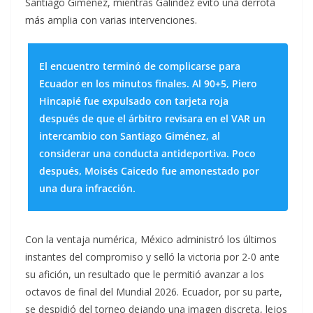
Santiago Giménez, mientras Galíndez evitó una derrota
más amplia con varias intervenciones.
El encuentro terminó de complicarse para
Ecuador en los minutos finales. Al 90+5, Piero
Hincapié fue expulsado con tarjeta roja
después de que el árbitro revisara en el VAR un
intercambio con Santiago Giménez, al
considerar una conducta antideportiva. Poco
después, Moisés Caicedo fue amonestado por
una dura infracción.
Con la ventaja numérica, México administró los últimos
instantes del compromiso y selló la victoria por 2-0 ante
su afición, un resultado que le permitió avanzar a los
octavos de final del Mundial 2026. Ecuador, por su parte,
se despidió del torneo dejando una imagen discreta, lejos