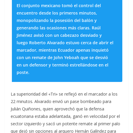
El conjunto mexicano tomó el control del
encuentro desde los primeros minutos,
monopolizando la posesión del balón y
generando las ocasiones más claras. Raúl
Jiménez avisó con un cabezazo desviado y
luego Roberto Alvarado estuvo cerca de abrir el
marcador, mientras Ecuador apenas inquietó
con un remate de John Yeboah que se desvió
en un defensor y terminó estrellándose en el
poste.
La superioridad del «Tri» se reflejó en el marcador a los
22 minutos. Alvarado envió un pase bombeado para
Julián Quiñones, quien aprovechó que la defensa
ecuatoriana estaba adelantada, ganó en velocidad por el
sector izquierdo y sacó un potente remate al primer palo
que dejó sin opciones al arquero Hernán Galíndez para