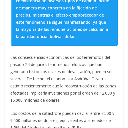
coexistencia de diversos tipos de cambio incide
de manera muy concreta en la fijación de
precios, mientras el efecto empobrecedor de
este fenómeno se sigue manifestando, ya que
la mayoría de las remuneraciones se calculan a
la paridad oficial bolívar-dólar
.
Las consecuencias económicas de los terremotos del
pasado 24 de junio, fenómenos telúricos que han
generado históricos niveles de devastación, pueden ser
severas. De hecho, el economista Asdrúbal Oliveros
estimó recientemente que la reconstrucción de las zonas
afectadas implicaría inversiones por el orden de 12.000 y
15.000 millones de dólares.
Los costos de la catástrofe pueden oscilar entre 7.500 y
9.000 millones de dólares, equivalentes a alrededor de
8,5% del Producto Interno Bruto (PIB).