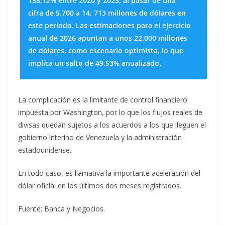
158,12% entre 2020 y 2025, al pasar de una
cifra de 5.700 a 14. 713 millones de dólares en
este período. Las estimaciones para el ejercicio
anual de 2026 apuntan a unos 22.000 millones
de dólares, como escenario optimista, lo que
implica un salto de 49,53% anualizado.
La complicación es la limitante de control financiero
impuesta por Washington, por lo que los flujos reales de
divisas quedan sujetos a los acuerdos a los que lleguen el
gobierno interino de Venezuela y la administración
estadounidense.
En todo caso, es llamativa la importante aceleración del
dólar oficial en los últimos dos meses registrados.
Fuente: Banca y Negocios.