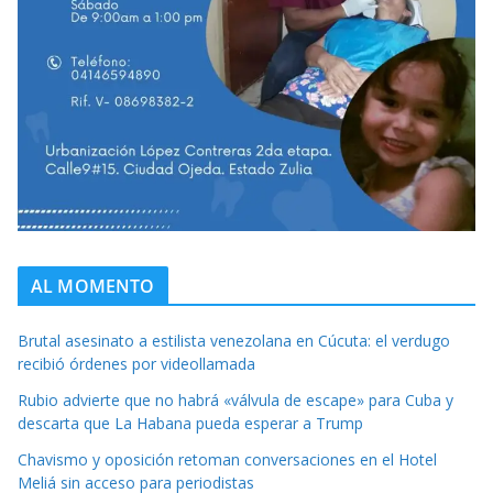
AL MOMENTO
Brutal asesinato a estilista venezolana en Cúcuta: el verdugo
recibió órdenes por videollamada
Rubio advierte que no habrá «válvula de escape» para Cuba y
descarta que La Habana pueda esperar a Trump
Chavismo y oposición retoman conversaciones en el Hotel
Meliá sin acceso para periodistas