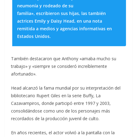
neumonía y rodeado de su
familia», escribieron sus hijas, las también
actrices Emily y Daisy Head, en una nota
remitida a medios y agencias informativas en
Estados Unidos.
También destacaron que Anthony «amaba mucho su
trabajo» y «siempre se consideró increíblemente
afortunado».
Head alcanzó la fama mundial por su interpretación del
bibliotecario Rupert Giles en la serie Buffy, La
Cazavampiros, donde participó entre 1997 y 2003,
consolidándose como uno de los personajes más
recordados de la producción juvenil de culto.
En años recientes, el actor volvió a la pantalla con la