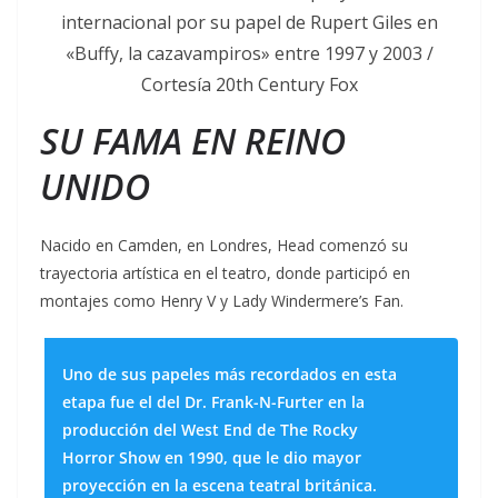
internacional por su papel de Rupert Giles en
«Buffy, la cazavampiros» entre 1997 y 2003 /
Cortesía 20th Century Fox
SU FAMA EN REINO
UNIDO
Nacido en Camden, en Londres, Head comenzó su
trayectoria artística en el teatro, donde participó en
montajes como Henry V y Lady Windermere’s Fan.
Uno de sus papeles más recordados en esta
etapa fue el del Dr. Frank-N-Furter en la
producción del West End de The Rocky
Horror Show en 1990, que le dio mayor
proyección en la escena teatral británica.