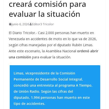
creará comisión para
evaluar la situación
junio 6, 2026
Editor3 Tricolor
El Diario Tricolor.- Casi 2.000 personas han muerto en
Venezuela en accidentes de moto en lo que va de 2026,
según cifras manejadas por el diputado Rubén Limas.
Ante este escenario, la Asamblea Nacional
ordenó abrir
una comisión
para evaluar la situación.
Limas, vicepresidente de la Comisión
Permanente de Desarrollo Social Integral,
concedió una entrevista al programa
A Tiempo
,
de
Unión Radio
. Según las cifras del
diputado, 1.994 personas han muerto en este
tipo de accidentes.