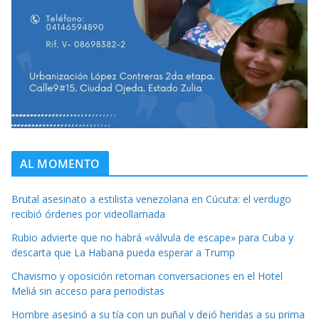
AL MOMENTO
Brutal asesinato a estilista venezolana en Cúcuta: el verdugo
recibió órdenes por videollamada
Rubio advierte que no habrá «válvula de escape» para Cuba y
descarta que La Habana pueda esperar a Trump
Chavismo y oposición retoman conversaciones en el Hotel
Meliá sin acceso para periodistas
Hombre asesinó a su tía con un puñal y dejó heridas a su prima