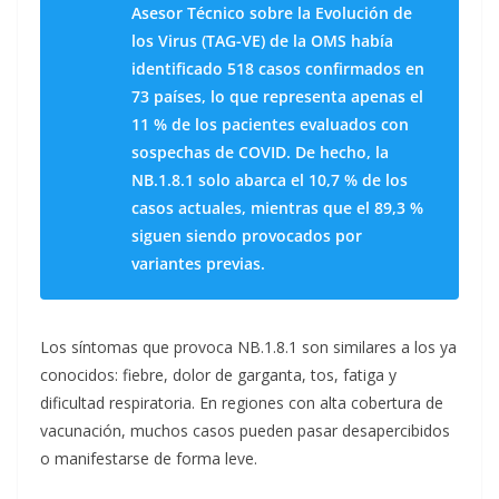
Asesor Técnico sobre la Evolución de
los Virus (TAG-VE) de la OMS había
identificado 518 casos confirmados en
73 países, lo que representa apenas el
11 % de los pacientes evaluados con
sospechas de COVID. De hecho, la
NB.1.8.1 solo abarca el 10,7 % de los
casos actuales, mientras que el 89,3 %
siguen siendo provocados por
variantes previas.
Los síntomas que provoca NB.1.8.1 son similares a los ya
conocidos: fiebre, dolor de garganta, tos, fatiga y
dificultad respiratoria. En regiones con alta cobertura de
vacunación, muchos casos pueden pasar desapercibidos
o manifestarse de forma leve.