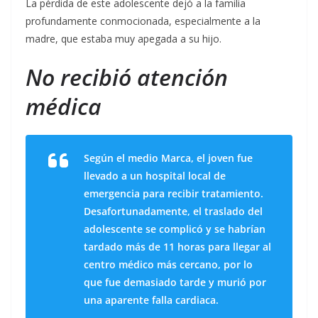
La pérdida de este adolescente dejó a la familia
profundamente conmocionada, especialmente a la
madre, que estaba muy apegada a su hijo.
No recibió atención
médica
Según el medio Marca, el joven fue
llevado a un hospital local de
emergencia para recibir tratamiento.
Desafortunadamente, el traslado del
adolescente se complicó y se habrían
tardado más de 11 horas para llegar al
centro médico más cercano, por lo
que fue demasiado tarde y murió por
una aparente falla cardiaca.