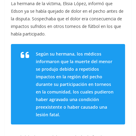
La hermana de la víctima, Elisia López, informó que
Edson ya se había quejado de dolor en el pecho antes de
la disputa. Sospechaba que el dolor era consecuencia de
impactos sufridos en otros torneos de fútbol en los que
había participado.
Según su hermana, los médicos
informaron que la muerte del menor
se produjo debido a repetidos
impactos en la región del pecho
durante su participación en torneos
en la comunidad, los cuales pudieron
haber agravado una condición
preexistente o haber causado una
lesión fatal.