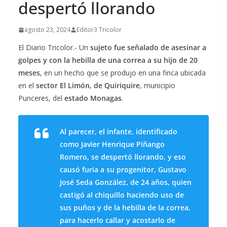
despertó llorando
agosto 23, 2024
Editor3 Tricolor
El Diario Tricolor.- Un
sujeto fue señalado de asesinar a
golpes y con la hebilla de una correa a su hijo de 20
meses
, en un hecho que se produjo en una finca ubicada
en el
sector El Limón, de Quiriquire
, municipio
Punceres, del
estado Monagas
.
Al parecer, el infante, identificado
como Javier Henrique Piñango
Romero, se despertó llorando, y eso
causó furia a su progenitor, Gustavo
José Seda González, de 24 años, quien
castigó al chiquillo haciendo uso de
sus puños y de la hebilla de la correa,
para hacerlo callar y acostarlo de