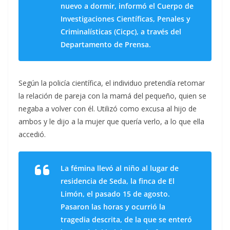
nuevo a dormir, informó el Cuerpo de
Investigaciones Científicas, Penales y
Criminalísticas (Cicpc), a través del
Departamento de Prensa.
Según la policía científica, el individuo pretendía retomar
la relación de pareja con la mamá del pequeño, quien se
negaba a volver con él. Utilizó como excusa al hijo de
ambos y le dijo a la mujer que quería verlo, a lo que ella
accedió.
La fémina llevó al niño al lugar de
residencia de Seda, la finca de El
Limón, el pasado 15 de agosto.
Pasaron las horas y ocurrió la
tragedia descrita, de la que se enteró