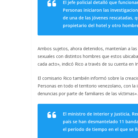
El jefe policial detalló que funcion
Personas iniciaron las investigaci
de una de las jóvenes rescatadas,
propietario del hotel y otro hombr
Ambos sujetos, ahora detenidos, mantenían a las v
sexuales con distintos hombres que estos ubicaba
cada acto», indicó Rico a través de su cuenta en 
El comisario Rico también informó sobre la creaci
Personas en todo el territorio venezolano, con la 
denuncias por parte de familiares de las víctimas».
El ministro de Interior y Justicia, R
país se han desmantelado 11 bandas
el período de tiempo en el que se l