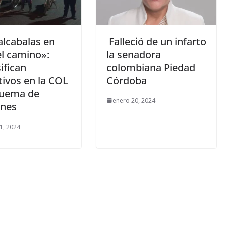
alcabalas en
Falleció de un infarto
el camino»:
la senadora
ifican
colombiana Piedad
tivos en la COL
Córdoba
quema de
enero 20, 2024
nes
1, 2024