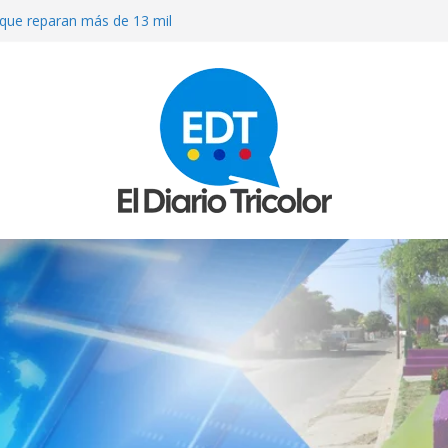
que reparan más de 13 mil
los sismos
OS A MACHETAZOS CUANDO
ARACUY
ierno a que atienda las necesidades
 terremotos
R MEDICINAS EN FARMACIAS DE
ULACIÓN DE MEDICAMENTOS
O» AL QUE INVADIERON LA CASA
RISIÓN