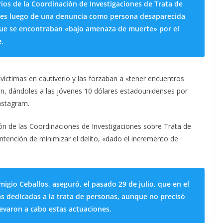
arios de la Coordinación de Investigaciones de Trata de
ones luego de una denuncia como persona desaparecida
 que se encontraban «bajo amenaza de muerte» por el
e.
íctimas en cautiverio y las forzaban a «tener encuentros
n, dándoles a las jóvenes 10 dólares estadounidenses por
Instagram.
ón de las Coordinaciones de Investigaciones sobre Trata de
intención de minimizar el delito, «dado el incremento de
emigio Ceballos, aseguró, el pasado 29 de julio, que en el
 dedicadas a la trata de personas, aunque no precisó
levaron a cabo estas actuaciones.