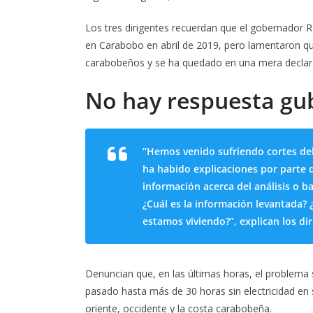
Los tres dirigentes recuerdan que el gobernador R
en Carabobo en abril de 2019, pero lamentaron que
carabobeños y se ha quedado en una mera declar
No hay respuesta g
“Hemos venido sufriendo cortes del
ha habido explicaciones por parte
información acerca del análisis o b
¿Cuál es la información levantada? 
estamos viviendo?”, explican los di
Denuncian que, en las últimas horas, el problema 
pasado hasta más de 30 horas sin electricidad en
oriente, occidente y la costa carabobeña.