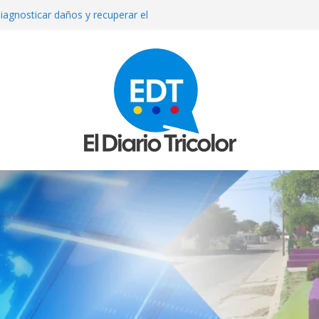
iagnosticar daños y recuperar el
l
que reparan más de 13 mil
los sismos
e septiembre anuncia el Ministerio
ue asesinada de un disparo durante
sto exige su madre
mexicana Valeria Márquez: detienen a
tor del crimen y surgen nuevos