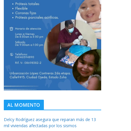
AL MOMENTO
Delcy Rodríguez asegura que reparan más de 13
mil viviendas afectadas por los sismos