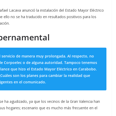
afael Lacava anunció la instalación del Estado Mayor Eléctrico
 ello no se ha traducido en resultados positivos para los
ación.
ubernamental
 servicio de manera muy prolongada. Al respecto, no
 de Corpoelec o de alguna autoridad. Tampoco tenemos
alance que hizo el Estado Mayor Eléctrico en Carabobo.
¿Cuáles son los planes para cambiar la realidad que
rigentes en el comunicado.
se ha agudizado, ya que los vecinos de la Gran Valencia han
 sus hogares; escenario que es mucho más frecuente en el