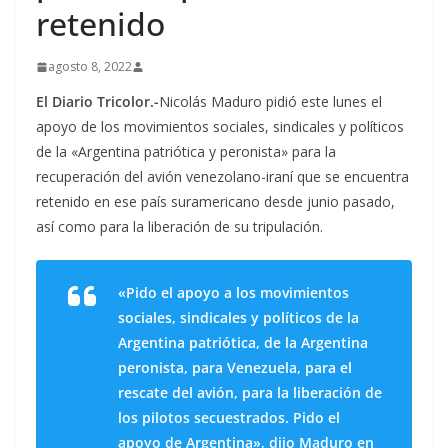
retenido
agosto 8, 2022
El Diario Tricolor.-
Nicolás Maduro pidió este lunes el
apoyo de los movimientos sociales, sindicales y políticos
de la «Argentina patriótica y peronista» para la
recuperación del avión venezolano-iraní que se encuentra
retenido en ese país suramericano desde junio pasado,
así como para la liberación de su tripulación.
«Pido el apoyo a los movimientos
sociales, sindicales y políticos de la
Argentina patriótica, de la Argentina
peronista, para Venezuela, para el
rescate del avión, para la liberación de
los pilotos secuestrados. Pido el
apoyo de Argentina», dijo Maduro en