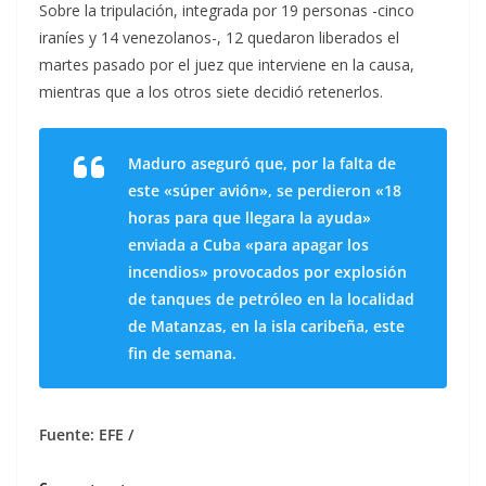
Sobre la tripulación, integrada por 19 personas -cinco
iraníes y 14 venezolanos-, 12 quedaron liberados el
martes pasado por el juez que interviene en la causa,
mientras que a los otros siete decidió retenerlos.
Maduro aseguró que, por la falta de
este «súper avión», se perdieron «18
horas para que llegara la ayuda»
enviada a Cuba «para apagar los
incendios» provocados por explosión
de tanques de petróleo en la localidad
de Matanzas, en la isla caribeña, este
fin de semana.
Fuente: EFE /