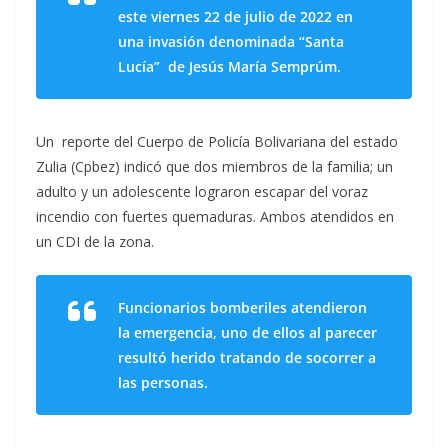
este viernes 22 de julio de 2022 en
una invasión denominada “Santa
Lucía” de Jesús María Semprúm.
Un reporte del Cuerpo de Policía Bolivariana del estado
Zulia (Cpbez) indicó que dos miembros de la familia; un
adulto y un adolescente lograron escapar del voraz
incendio con fuertes quemaduras. Ambos atendidos en
un CDI de la zona.
Funcionarios bomberiles atendieron
la emergencia, uno de ellos al parecer
resultó herido tratando de socorrer a
las personas.