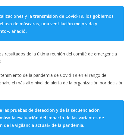
lizaciones y la transmisión de Covid-19, los gobiernos
 uso de máscaras, una ventilación mejorada y
nto», añadió.
os resultados de la última reunión del comité de emergencia
o.
tenimiento de la pandemia de Covid-19 en el rango de
nal», el más alto nivel de alerta de la organización por decisión
e las pruebas de detección y de la secuenciación
más» la evaluación del impacto de las variantes de
n de la vigilancia actual» de la pandemia.