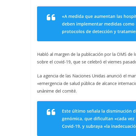
«A medida que aumentan las hospita
deben implementar medidas como el
protocolos de detección y tratamie
Habló al margen de la publicación por la OMS de l
sobre el covid-19, que se celebró el viernes pasad
La agencia de las Naciones Unidas anunció el man
«emergencia de salud pública de alcance internacio
unánime del comité.
Este último señala la disminución d
genómica, que dificultan «cada vez 
Covid-19, y subraya «la inadecuació