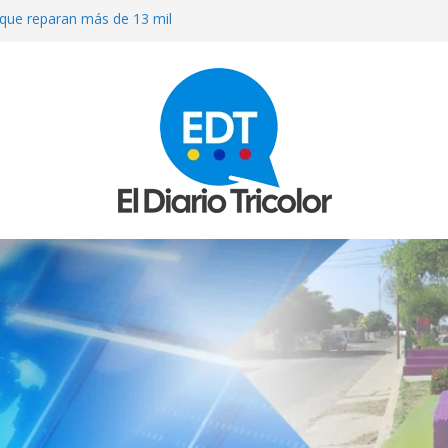
que reparan más de 13 mil
los sismos
OS A MACHETAZOS CUANDO
ARACUY
ierno a que atienda las necesidades
 terremotos
R MEDICINAS EN FARMACIAS DE
ULACIÓN DE MEDICAMENTOS
O» AL QUE INVADIERON LA CASA
RISIÓN