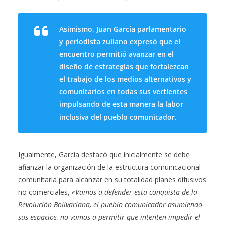
Asimismo, Juan García parlamentario
y periodista zuliano expresó que el
encuentro permitió avanzar en el
diseño de estrategias que fortalezcan
el trabajo de los medios alternativos y
comunitarios en todas sus vertientes
impulsando de esta manera la labor
inclusiva del pueblo comunicador.
Igualmente, García destacó que inicialmente se debe
afianzar la organización de la estructura comunicacional
comunitaria para alcanzar en su totalidad planes difusivos
no comerciales,
«Vamos a defender esta conquista de la
Revolución Bolivariana, el pueblo comunicador asumiendo
sus espacios, no vamos a permitir que intenten impedir el