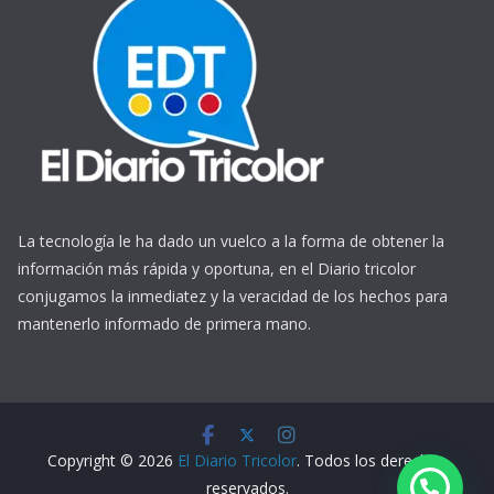
La tecnología le ha dado un vuelco a la forma de obtener la
información más rápida y oportuna, en el Diario tricolor
conjugamos la inmediatez y la veracidad de los hechos para
mantenerlo informado de primera mano.
https://www.ReplicasCheapWatches.com/
www.allwatchtrade.ru
Copyright © 2026
El Diario Tricolor
. Todos los derechos
reservados.