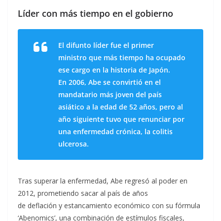
Líder con más tiempo en el gobierno
El difunto líder fue el primer
ministro que más tiempo ha ocupado
ese cargo en la historia de Japón.
En 2006, Abe se convirtió en el
mandatario más joven del país
asiático a la edad de 52 años, pero al
año siguiente tuvo que renunciar por
una enfermedad crónica, la colitis
ulcerosa.
Tras superar la enfermedad, Abe regresó al poder en
2012, prometiendo sacar al país de años
de deflación y estancamiento económico con su fórmula
‘Abenomics’, una combinación de estímulos fiscales,