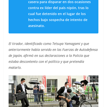
casera para disparar en dos ocasiones
contra ex líder del país nipón, tras lo
cual fue detenido en el lugar de los
hechos bajo sospecha de intento de
asesinato.
El tirador, identificado como Tetsuya Yamagami y que
anteriormente había servido en las Fuerzas de Autodefensa
de Japón, afirmó en sus declaraciones a la Policía que
estaba descontento con el político y que pretendía
matarlo.