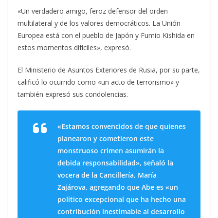
«Un verdadero amigo, feroz defensor del orden
multilateral y de los valores democráticos. La Unión
Europea está con el pueblo de Japón y Fumio Kishida en
estos momentos difíciles», expresó.
El Ministerio de Asuntos Exteriores de Rusia, por su parte,
calificó lo ocurrido como «un acto de terrorismo» y
también expresó sus condolencias.
«Estamos convencidos de que quienes
planearon y cometieron este
monstruoso crimen asumirán la
debida responsabilidad», señaló la
vocera de la Cancillería, María
Zajárova, agregando que Abe es «un
político excepcional que ha hecho una
contribución inestimable al desarrollo