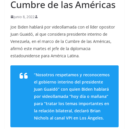
Cumbre de las Américas
junio 8, 2022
Joe Biden hablará por videollamada con el líder opositor
Juan Guaidó, al que considera presidente interino de
Venezuela, en el marco de la Cumbre de las Américas,
afirmó este martes el jefe de la diplomacia
estadounidense para América Latina.
“Nosotros respetamos y reconocemos
el gobierno interino del presidente
Juan Guaidó” con quien Biden hablará
por videollamada “hoy día o mañana”
para “tratar los temas importantes en
la relación bilateral, declaró Brian
Nichols al canal VPI en Los Ángeles.