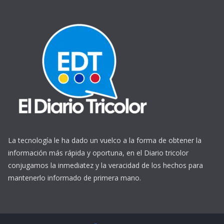
La tecnología le ha dado un vuelco a la forma de obtener la
información más rápida y oportuna, en el Diario tricolor
conjugamos la inmediatez y la veracidad de los hechos para
mantenerlo informado de primera mano.
https://www.ReplicasCheapWatches.com/
www.allwatchtrade.ru