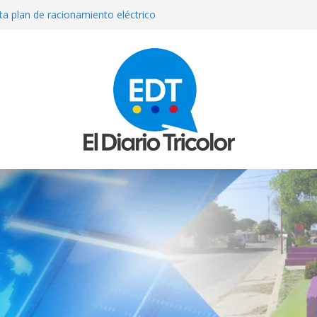
ta plan de racionamiento eléctrico
ortiguar déficit energético
fiuni sufrió una «recaída» informó su
r fallas eléctricas en Venezuela
 de Cristina Ramos, “la señora de las
 madre venezolana de tres niños en