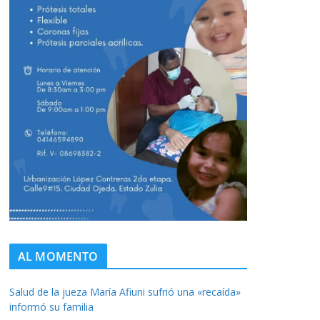
AL MOMENTO
Salud de la jueza María Afiuni sufrió una «recaída»
informó su familia