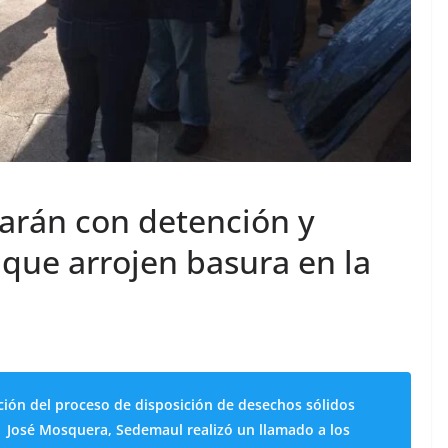
narán con detención y
s que arrojen basura en la
ción del proceso de disposición de desechos sólidos
e José Mosquera, Sedemaul realizó un llamado a los