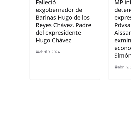
Falleció
MP in
exgobernador de
deten
Barinas Hugo de los
expre
Reyes Chávez. Padre
Pdvsa
del expresidente
Aissam
Hugo Chávez
exmin
econo
abril 9, 2024
Simón
abril 9,