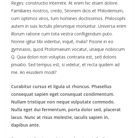
Reges: constructio interrete. At enim hic etiam dolore.
Familiares nostros, credo, Sironem dicis et Philodemum,
cum optimos viros, tum homines doctissimos. Philosophi
autem in suis lectulis plerumque moriuntur. Universa enim
illorum ratione cum tota vestra confligendum puto.
Nonne igitur tibi videntur, inquit, mala? Pisone in eo
gymnasio, quod Ptolomaeum vocatur, unaque nobiscum
Q. Quia dolori non voluptas contraria est, sed doloris
privatio. Sed tempus est, si videtur, et recta quidem ad
me. An eiusdem modi?
Curabitur cursus et ligula ut rhoncus. Phasellus
consequat sapien eget consequat condimentum.
Nullam tristique non neque vulputate commodo.
Nulla eget dui fermentum, porta dolor sed, placerat
lacus. Nunc at risus molestie, iaculis sapien in,
dapibus ante.