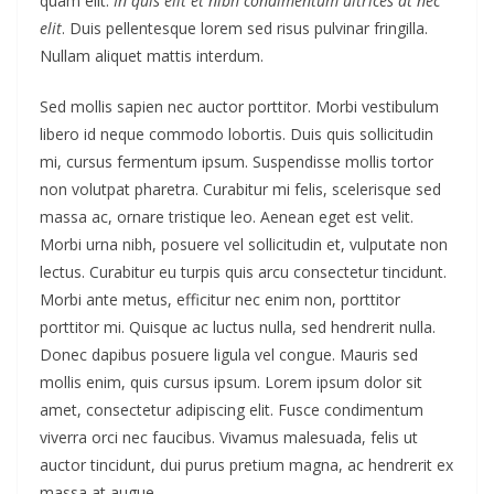
quam elit.
In quis elit et nibh condimentum ultrices at nec
elit
. Duis pellentesque lorem sed risus pulvinar fringilla.
Nullam aliquet mattis interdum.
Sed mollis sapien nec auctor porttitor. Morbi vestibulum
libero id neque commodo lobortis. Duis quis sollicitudin
mi, cursus fermentum ipsum. Suspendisse mollis tortor
non volutpat pharetra. Curabitur mi felis, scelerisque sed
massa ac, ornare tristique leo. Aenean eget est velit.
Morbi urna nibh, posuere vel sollicitudin et, vulputate non
lectus. Curabitur eu turpis quis arcu consectetur tincidunt.
Morbi ante metus, efficitur nec enim non, porttitor
porttitor mi. Quisque ac luctus nulla, sed hendrerit nulla.
Donec dapibus posuere ligula vel congue. Mauris sed
mollis enim, quis cursus ipsum. Lorem ipsum dolor sit
amet, consectetur adipiscing elit. Fusce condimentum
viverra orci nec faucibus. Vivamus malesuada, felis ut
auctor tincidunt, dui purus pretium magna, ac hendrerit ex
massa at augue.