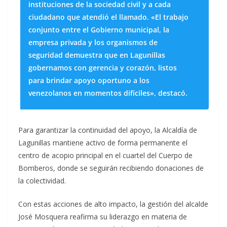
instituciones de la sociedad civil y a cada
ciudadano que atendió el llamado. «El trabajo
conjunto entre el Gobierno municipal, la
empresa privada y los organismos de
seguridad demuestra que en Lagunillas
gobernamos con gerencia y corazón, listos
para brindar apoyo oportuno a los
venezolanos en momentos difíciles», destacó.
​Para garantizar la continuidad del apoyo, la Alcaldía de
Lagunillas mantiene activo de forma permanente el
centro de acopio principal en el cuartel del Cuerpo de
Bomberos, donde se seguirán recibiendo donaciones de
la colectividad.
​Con estas acciones de alto impacto, la gestión del alcalde
José Mosquera reafirma su liderazgo en materia de