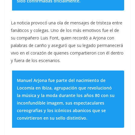
sido confirmadas oficialmente.
La noticia provocó una ola de mensajes de tristeza entre
fanáticos y colegas. Uno de los más emotivos fue el de
su compañero Luis Font, quien recordó a Arjona con
palabras de cariño y aseguró que su legado permanecerá
vivo en el corazón de quienes compartieron con él dentro
y fuera de los escenarios.
Manuel Arjona fue parte del nacimiento de
Locomía en Ibiza, agrupación que revolucionó
la música y la moda durante los años 80 con su
inconfundible imagem, sus espectaculares
coreografías y los icónicos abanicos que se
convirtieron en su sello distintivo.