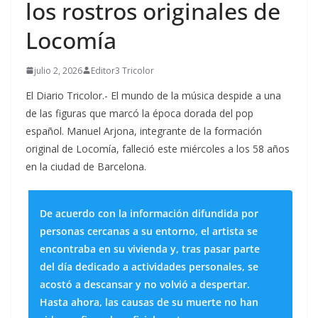
los rostros originales de
Locomía
julio 2, 2026
Editor3 Tricolor
El Diario Tricolor.- El mundo de la música despide a una
de las figuras que marcó la época dorada del pop
español. Manuel Arjona, integrante de la formación
original de Locomía, falleció este miércoles a los 58 años
en la ciudad de Barcelona.
De acuerdo con la información difundida por
personas cercanas a su entorno, el artista se
encontraba en su vivienda y, tras pasar parte
del día dedicado a actividades personales, se
acostó a descansar y no volvió a despertar.
Hasta ahora, las causas de su muerte no han