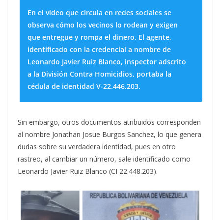
En el video que circula en redes sociales se
observa cómo los vecinos lo rodean y exigen
que entregue y rompa el dinero. El agente,
identificado con la credencial a nombre de
Leonardo Javier Ruiz Blanco, inspector adscrito
a la División Contra Homicidios, portaba la
cédula de identidad V-22.446.203.
Sin embargo, otros documentos atribuidos corresponden
al nombre Jonathan Josue Burgos Sanchez, lo que genera
dudas sobre su verdadera identidad, pues en otro
rastreo, al cambiar un número, sale identificado como
Leonardo Javier Ruiz Blanco (CI 22.448.203).