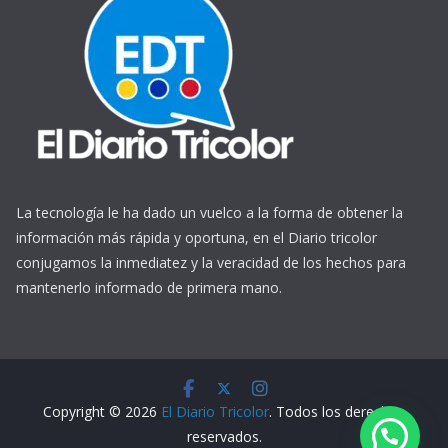
La tecnología le ha dado un vuelco a la forma de obtener la
información más rápida y oportuna, en el Diario tricolor
conjugamos la inmediatez y la veracidad de los hechos para
mantenerlo informado de primera mano.
https://www.ReplicasCheapWatches.com/
www.allwatchtrade.ru
Copyright © 2026
El Diario Tricolor
. Todos los derechos
reservados.