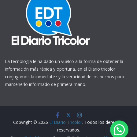
La tecnología le ha dado un vuelco a la forma de obtener la
información más rápida y oportuna, en el Diario tricolor
conjugamos la inmediatez y la veracidad de los hechos para
mantenerlo informado de primera mano.
https://www.ReplicasCheapWatches.com/
www.allwatchtrade.ru
Copyright © 2026
El Diario Tricolor
. Todos los derechos
reservados.