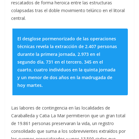
rescatados de forma heroica entre las estructuras
colapsadas tras el doble movimiento telúrico en el litoral
central.
El desglose pormenorizado de las operaciones
técnicas revela la extracción de 2.407 personas
durante la primera jornada, 2.973 en el
segundo día, 731 en el tercero, 345 en el
cuarto, cuatro individuos en la quinta jornada
y un menor de dos años en la madrugada de
hoy martes.
Las labores de contingencia en las localidades de
Caraballeda y Catia La Mar permitieron que un gran total
de 19.861 personas preservaran la vida, un registro
consolidado que suma a los sobrevivientes extraídos por
los cuerpos especializados y unos 13.500 civiles que