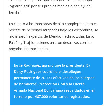
lograron salir por sus propios medios o con ayuda
familiar.
En cuanto a las maniobras de alta complejidad para el
rescate de personas atrapadas bajo los escombros, se
movilizaron expertos de Mérida, Táchira, Zulia, Lara,
Falcón y Trujillo, quienes unieron destrezas con las
brigadas internacionales.
Jorge Rodríguez agregó que la presidenta (E)
Delcy Rodríguez coordina el despliegue
permanente de 26.121 efectivos de los cuerpos
de bomberos, Protección Civil y la Fuerza
Armada Nacional Bolivariana respaldados en el
terreno por 467.000 voluntarios registrados.