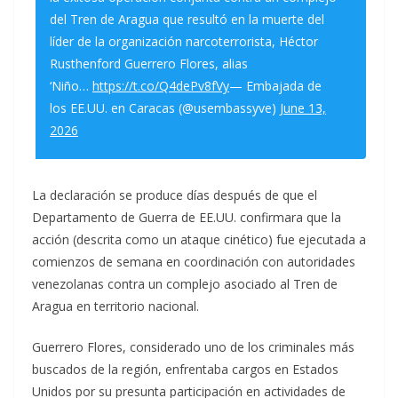
del Tren de Aragua que resultó en la muerte del
líder de la organización narcoterrorista, Héctor
Rusthenford Guerrero Flores, alias
‘Niño…
https://t.co/Q4dePv8fVy
— Embajada de
los EE.UU. en Caracas (@usembassyve)
June 13,
2026
La declaración se produce días después de que el
Departamento de Guerra de EE.UU. confirmara que la
acción (descrita como un ataque cinético) fue ejecutada a
comienzos de semana en coordinación con autoridades
venezolanas contra un complejo asociado al Tren de
Aragua en territorio nacional.
Guerrero Flores, considerado uno de los criminales más
buscados de la región, enfrentaba cargos en Estados
Unidos por su presunta participación en actividades de