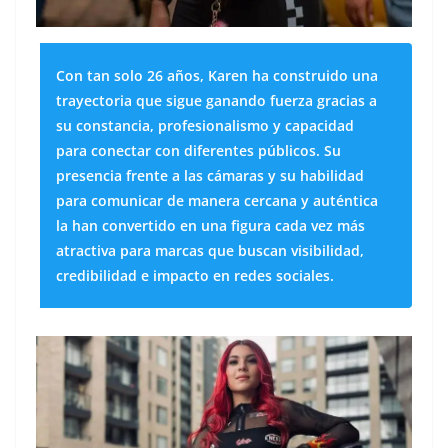
Con tan solo 26 años, Karen ha construido una
trayectoria que sigue ganando fuerza gracias a
su constancia, profesionalismo y capacidad
para conectar con diferentes públicos. Su
presencia frente a las cámaras y su habilidad
para comunicar de manera cercana y auténtica
la han convertido en una figura cada vez más
atractiva para marcas que buscan visibilidad,
credibilidad e impacto en redes sociales.