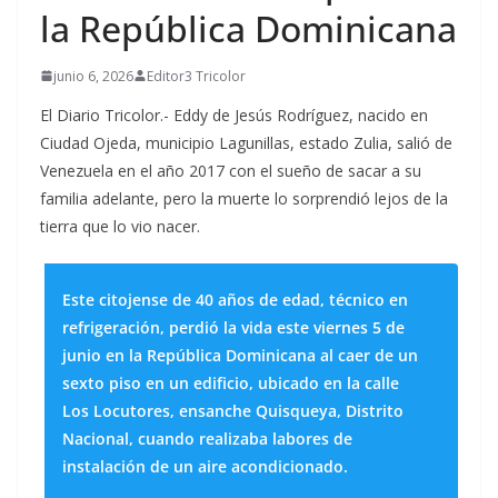
la República Dominicana
junio 6, 2026
Editor3 Tricolor
El Diario Tricolor.- Eddy de Jesús Rodríguez, nacido en
Ciudad Ojeda, municipio Lagunillas, estado Zulia, salió de
Venezuela en el año 2017 con el sueño de sacar a su
familia adelante, pero la muerte lo sorprendió lejos de la
tierra que lo vio nacer.
Este citojense de 40 años de edad, técnico en
refrigeración, perdió la vida este viernes 5 de
junio en la República Dominicana al caer de un
sexto piso en un edificio, ubicado en la calle
Los Locutores, ensanche Quisqueya, Distrito
Nacional, cuando realizaba labores de
instalación de un aire acondicionado.