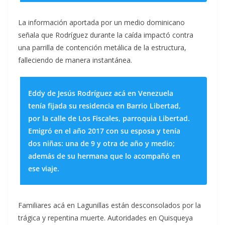
La información aportada por un medio dominicano
señala que Rodríguez durante la caída impactó contra
una parrilla de contención metálica de la estructura,
falleciendo de manera instantánea.
Eddy de Jesús Rodríguez acá en Venezuela
tenía fijada su residencia en Barrio Libertad,
por la calle de Los Fiscales, parroquia Libertad.
Emigró en el año 2017 con su esposa y tenía
dos niñas: una de 9 y otra de año y medio;
además de su hermana que lo acompañó en
ese viaje.
Familiares acá en Lagunillas están desconsolados por la
trágica y repentina muerte. Autoridades en Quisqueya