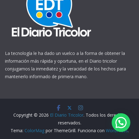
La tecnología le ha dado un vuelco a la forma de obtener la
información más rápida y oportuna, en el Diario tricolor
conjugamos la inmediatez y la veracidad de los hechos para
mantenerlo informado de primera mano.
https://www.ReplicasCheapWatches.com/
www.allwatchtrade.ru
Copyright © 2026
El Diario Tricolor
. Todos los derechos
reservados.
Tema:
ColorMag
por ThemeGrill. Funciona con
WordPress
.