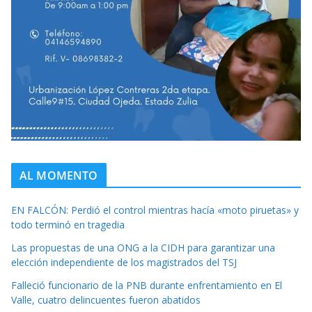
AL MOMENTO
EN FALCÓN: Perdió el control mientras hacía «moto piruetas» y
todo terminó en tragedia
Las propuestas de una ONG a la CIDH para garantizar una
elección independiente de los magistrados del TSJ
Falleció funcionario de la PNB durante enfrentamiento en El
Valle, cuatro delincuentes fueron abatidos