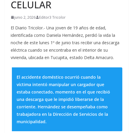
CELULAR
junio 2, 2026
Editor3 Tricolor
El Diario Tricolor.- Una joven de 19 años de edad,
identificada como Daniela Hernández, perdió la vida la
noche de este lunes 1º de junio tras recibir una descarga
eléctrica cuando se encontraba en el interior de su
vivienda, ubicada en Tucupita, estado Delta Amacuro.
El accidente doméstico ocurrió cuando la
víctima intentó manipular un cargador que
estaba conectado, momento en el que recibió
una descarga que le impidió liberarse de la
corriente. Hernández se desempeñaba como
trabajadora en la Dirección de Servicios de la
municipalidad.