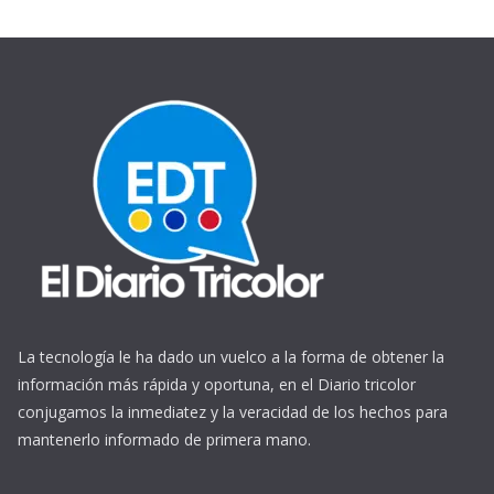
La tecnología le ha dado un vuelco a la forma de obtener la
información más rápida y oportuna, en el Diario tricolor
conjugamos la inmediatez y la veracidad de los hechos para
mantenerlo informado de primera mano.
https://www.ReplicasCheapWatches.com/
www.allwatchtrade.ru