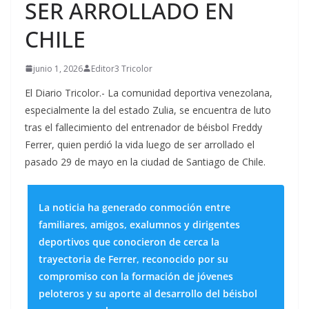
SER ARROLLADO EN
CHILE
junio 1, 2026
Editor3 Tricolor
El Diario Tricolor.- La comunidad deportiva venezolana,
especialmente la del estado Zulia, se encuentra de luto
tras el fallecimiento del entrenador de béisbol Freddy
Ferrer, quien perdió la vida luego de ser arrollado el
pasado 29 de mayo en la ciudad de Santiago de Chile.
La noticia ha generado conmoción entre
familiares, amigos, exalumnos y dirigentes
deportivos que conocieron de cerca la
trayectoria de Ferrer, reconocido por su
compromiso con la formación de jóvenes
peloteros y su aporte al desarrollo del béisbol