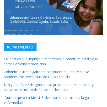
AL MOMENTO
CNP critica que impidan a reporteros la cobertura del diálogo
entre Gobierno y oposición
Colombia estrena gabinete con nueve mujeres y nueve
hombres tras investidura de De la Espriella
Delcy Rodríguez designa nuevo presidente de Corpoelec y
nuevo viceministro de Servicios Eléctricos
¡Duro golpe para Messi! Fallece su padre tras una larga
enfermedad