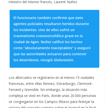
ministro del Interior francés, Laurent Nuñez.
El funcionario también confirmó que siete
agentes policiales resultaron heridos durante
los incidentes. Uno de ellos sufrió un
traumatismo craneoencefálico grave en la
ciudad de Agen. Nuñez calificó los hechos
como “absolutamente inaceptables” y aseguró
que las autoridades actuaron para contener
los desórdenes, recogió Globovisión.
Los altercados se registraron en al menos 15 ciudades
francesas, entre ellas Rennes, Estrasburgo, Clermont-
Ferrand y Grenoble. Sin embargo, la situación más
compleja se vivió en París, donde unas 20.000 personas
se congregaron en los Campos Elíseos para festejar la
victoria del conjunto parisino sobre el Arsenal en la final