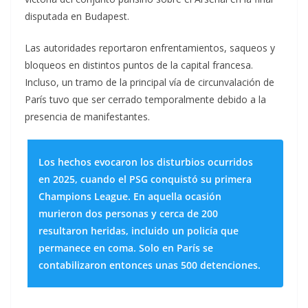
disputada en Budapest.
Las autoridades reportaron enfrentamientos, saqueos y
bloqueos en distintos puntos de la capital francesa.
Incluso, un tramo de la principal vía de circunvalación de
París tuvo que ser cerrado temporalmente debido a la
presencia de manifestantes.
Los hechos evocaron los disturbios ocurridos
en 2025, cuando el PSG conquistó su primera
Champions League. En aquella ocasión
murieron dos personas y cerca de 200
resultaron heridas, incluido un policía que
permanece en coma. Solo en París se
contabilizaron entonces unas 500 detenciones.