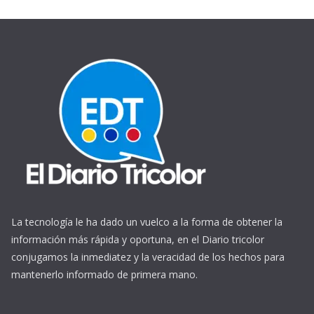
La tecnología le ha dado un vuelco a la forma de obtener la
información más rápida y oportuna, en el Diario tricolor
conjugamos la inmediatez y la veracidad de los hechos para
mantenerlo informado de primera mano.
https://www.ReplicasCheapWatches.com/
www.allwatchtrade.ru