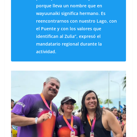
porque lleva un nombre que en
wayuunaiki significa hermano. Es
reencontrarnos con nuestro Lago, con
el Puente y con los valores que
identifican al Zulia”, expresó el
mandatario regional durante la
actividad.