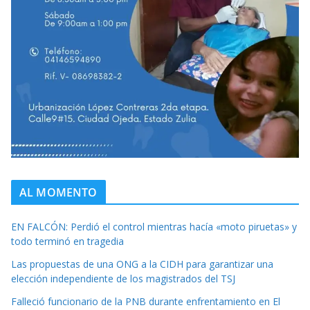
AL MOMENTO
EN FALCÓN: Perdió el control mientras hacía «moto piruetas» y
todo terminó en tragedia
Las propuestas de una ONG a la CIDH para garantizar una
elección independiente de los magistrados del TSJ
Falleció funcionario de la PNB durante enfrentamiento en El