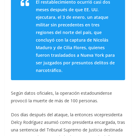
El restablecimiento ocurrió casi dos
meses después de que EE. UU.
ejecutara, el 3 de enero, un ataque
militar sin precedentes en tres
regiones del norte del país, que
concluyó con la captura de Nicolás
Maduro y de Cilia Flores, quienes
fueron trasladados a Nueva York para
ser juzgados por presuntos delitos de
narcotráfico.
Según datos oficiales, la operación estadounidense
provocó la muerte de más de 100 personas.
Dos días después del ataque, la entonces vicepresidenta
Delcy Rodríguez asumió como presidenta encargada, tras
una sentencia del Tribunal Supremo de Justicia destinada