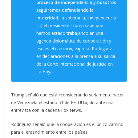
proceso de independencia y nosotros
seguiremos defendiendo la
integridad
, la soberanía, independencia
(…) el presidente Trump sabe que
hemos estado trabajando en una
agenda diplomática de cooperación y
ese es el camino», expresó Rodríguez
en declaraciones a la prensa a su salida
de la Corte Internacional de Justicia en
La Haya.
Trump señaló que está «considerando seriamente hacer
de Venezuela el estado 51 de EE. UU.», durante una
entrevista con la cadena Fox News.
Rodríguez señaló que la cooperación es el único camino
para el entendimiento entre los países.