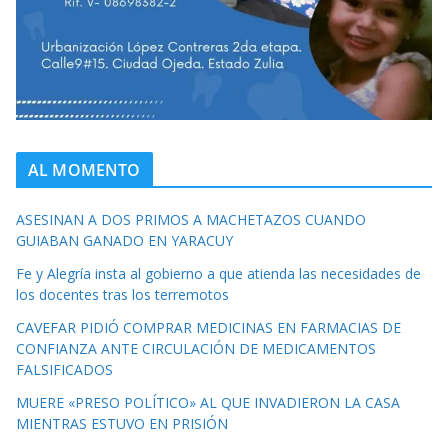
AL MOMENTO
ASESINAN A DOS PRIMOS A MACHETAZOS CUANDO
GUIABAN GANADO EN YARACUY
Fe y Alegría insta al gobierno a que atienda las necesidades de
los docentes tras los terremotos
CAVEFAR PIDIÓ COMPRAR MEDICINAS EN FARMACIAS DE
CONFIANZA ANTE CIRCULACIÓN DE MEDICAMENTOS
FALSIFICADOS
MUERE «PRESO POLÍTICO» AL QUE INVADIERON LA CASA
MIENTRAS ESTUVO EN PRISIÓN