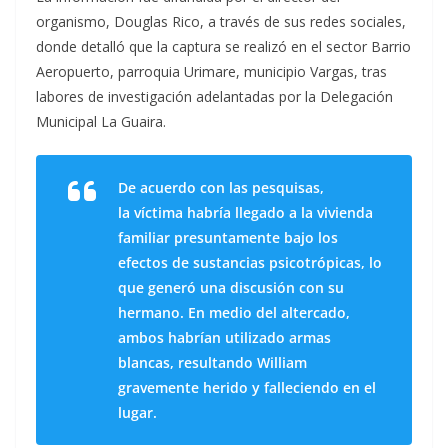
organismo, Douglas Rico, a través de sus redes sociales,
donde detalló que la captura se realizó en el sector Barrio
Aeropuerto, parroquia Urimare, municipio Vargas, tras
labores de investigación adelantadas por la Delegación
Municipal La Guaira.
De acuerdo con las pesquisas,
la víctima habría llegado a la vivienda
familiar presuntamente bajo los
efectos de sustancias psicotrópicas, lo
que generó una discusión con su
hermano. En medio del altercado,
ambos habrían utilizado armas
blancas, resultando William
gravemente herido y falleciendo en el
lugar.