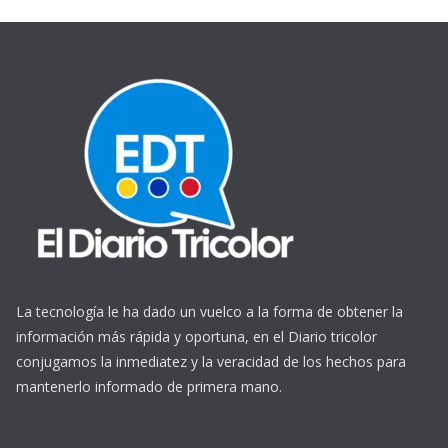
La tecnología le ha dado un vuelco a la forma de obtener la
información más rápida y oportuna, en el Diario tricolor
conjugamos la inmediatez y la veracidad de los hechos para
mantenerlo informado de primera mano.
https://www.ReplicasCheapWatches.com/
www.allwatchtrade.ru