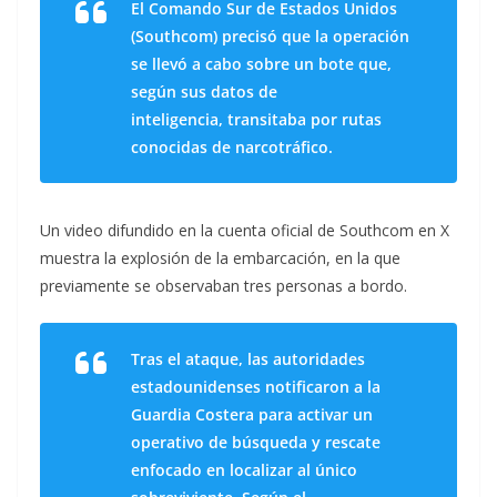
El Comando Sur de Estados Unidos
(Southcom) precisó que la operación
se llevó a cabo sobre un bote que,
según sus datos de
inteligencia, transitaba por rutas
conocidas de narcotráfico.
Un video difundido en la cuenta oficial de Southcom en X
muestra la explosión de la embarcación, en la que
previamente se observaban tres personas a bordo.
Tras el ataque, las autoridades
estadounidenses notificaron a la
Guardia Costera para activar un
operativo de búsqueda y rescate
enfocado en localizar al único