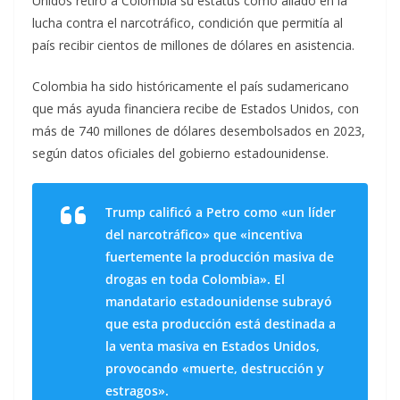
Unidos retiró a Colombia su estatus como aliado en la
lucha contra el narcotráfico, condición que permitía al
país recibir cientos de millones de dólares en asistencia.
Colombia ha sido históricamente el país sudamericano
que más ayuda financiera recibe de Estados Unidos, con
más de 740 millones de dólares desembolsados en 2023,
según datos oficiales del gobierno estadounidense.
Trump calificó a Petro como «un líder
del narcotráfico» que «incentiva
fuertemente la producción masiva de
drogas en toda Colombia». El
mandatario estadounidense subrayó
que esta producción está destinada a
la venta masiva en Estados Unidos,
provocando «muerte, destrucción y
estragos».