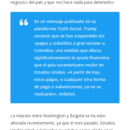
negocio» del país y que «no hace nada para detenerlo».
En un mensaje publicado en su
plataforma Truth Social, Trump
anunció que se han suspendido los
«pagos y subsidios a gran escala» a
Colombia, una medida que afecta
significativamente la ayuda financiera
que el país suramericano recibe de
Estados Unidos. «A partir de hoy,
estos pagos, o cualquier otra forma
de pago o subvenciones, ya no se
realizarán», enfatizó.
La relación entre Washington y Bogotá se ha visto
alterada recientemente, ya que el mes pasado, Estados