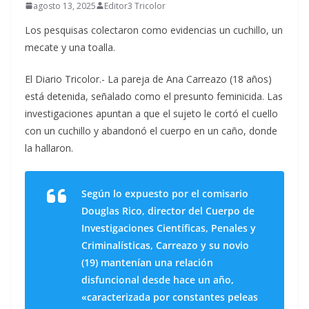
agosto 13, 2025
Editor3 Tricolor
Los pesquisas colectaron como evidencias un cuchillo, un
mecate y una toalla.
El Diario Tricolor.- La pareja de Ana Carreazo (18 años)
está detenida, señalado como el presunto feminicida. Las
investigaciones apuntan a que el sujeto le cortó el cuello
con un cuchillo y abandonó el cuerpo en un caño, donde
la hallaron.
Según lo expuesto por el comisario
Douglas Rico, director del Cuerpo de
Investigaciones Científicas, Penales y
Criminalísticas, Carreazo y su novio
(19) mantenían una relación
disfuncional desde hace un año,
«caracterizada por constantes peleas