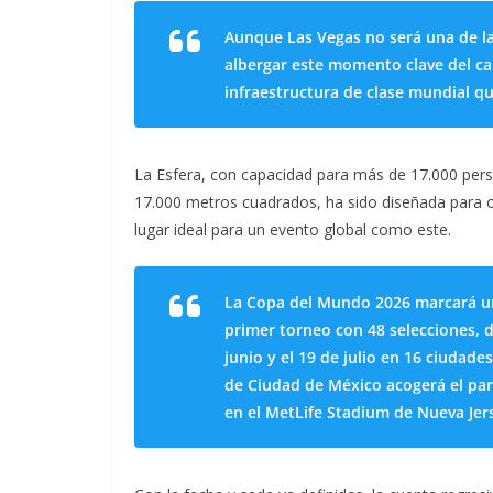
Aunque Las Vegas no será una de la
albergar este momento clave del ca
infraestructura de clase mundial qu
La Esfera, con capacidad para más de 17.000 per
17.000 metros cuadrados, ha sido diseñada para of
lugar ideal para un evento global como este.
La Copa del Mundo 2026 marcará un 
primer torneo con 48 selecciones, d
junio y el 19 de julio en 16 ciudad
de Ciudad de México acogerá el part
en el MetLife Stadium de Nueva Jer