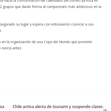
iva hacia la conformación del calendario del torneo ya está en
12 grupos que darán forma al campeonato más ambicioso en la
asegurado su lugar y espera con entusiasmo conocer a sus
o.
do en la organización de una Copa del Mundo que promete
 nunca antes.
asa
Chile activa alerta de tsunami y suspende clases