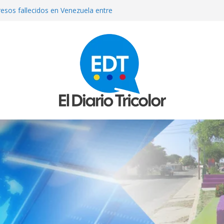
resos fallecidos en Venezuela entre
toman conversaciones en el Hotel
iodistas
on un puñal y dejó heridas a su
 Bolívar
ndia dejó ocho muertos y 30 heridos
ileño acusado de abusar
utista de 5 años