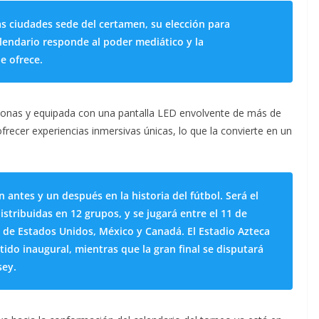
s ciudades sede del certamen, su elección para
lendario responde al poder mediático y la
e ofrece.
sonas y equipada con una pantalla LED envolvente de más de
recer experiencias inmersivas únicas, lo que la convierte en un
antes y un después en la historia del fútbol. Será el
istribuidas en 12 grupos, y se jugará entre el 11 de
es de Estados Unidos, México y Canadá. El Estadio Azteca
ido inaugural, mientras que la gran final se disputará
sey.