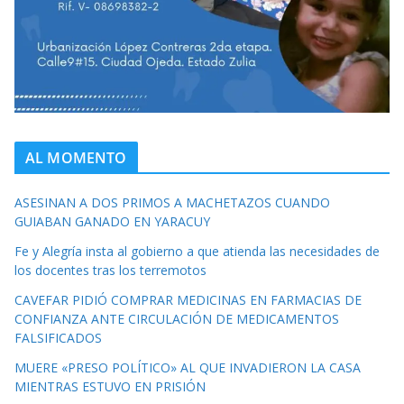
AL MOMENTO
ASESINAN A DOS PRIMOS A MACHETAZOS CUANDO
GUIABAN GANADO EN YARACUY
Fe y Alegría insta al gobierno a que atienda las necesidades de
los docentes tras los terremotos
CAVEFAR PIDIÓ COMPRAR MEDICINAS EN FARMACIAS DE
CONFIANZA ANTE CIRCULACIÓN DE MEDICAMENTOS
FALSIFICADOS
MUERE «PRESO POLÍTICO» AL QUE INVADIERON LA CASA
MIENTRAS ESTUVO EN PRISIÓN