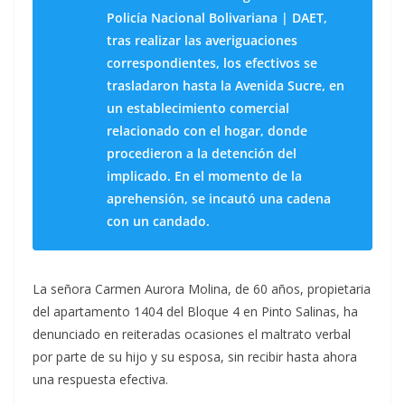
Policía Nacional Bolivariana | DAET,
tras realizar las averiguaciones
correspondientes, los efectivos se
trasladaron hasta la Avenida Sucre, en
un establecimiento comercial
relacionado con el hogar, donde
procedieron a la detención del
implicado. En el momento de la
aprehensión, se incautó una cadena
con un candado.
La señora Carmen Aurora Molina, de 60 años, propietaria
del apartamento 1404 del Bloque 4 en Pinto Salinas, ha
denunciado en reiteradas ocasiones el maltrato verbal
por parte de su hijo y su esposa, sin recibir hasta ahora
una respuesta efectiva.