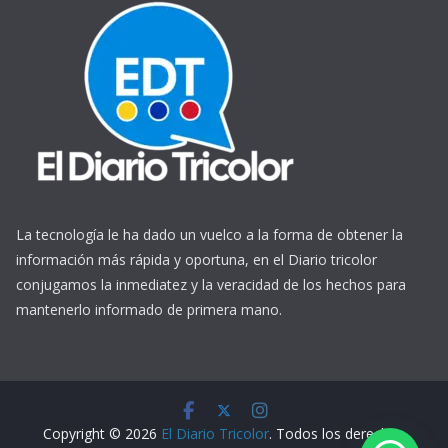
La tecnología le ha dado un vuelco a la forma de obtener la
información más rápida y oportuna, en el Diario tricolor
conjugamos la inmediatez y la veracidad de los hechos para
mantenerlo informado de primera mano.
https://www.ReplicasCheapWatches.com/
www.allwatchtrade.ru
Copyright © 2026
El Diario Tricolor
. Todos los derechos