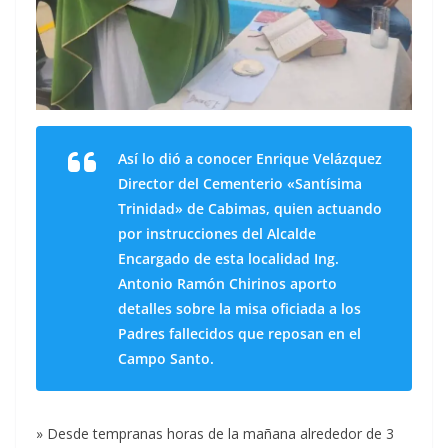
Así lo dió a conocer Enrique Velázquez
Director del Cementerio «Santísima
Trinidad» de Cabimas, quien actuando
por instrucciones del Alcalde
Encargado de esta localidad Ing.
Antonio Ramón Chirinos aporto
detalles sobre la misa oficiada a los
Padres fallecidos que reposan en el
Campo Santo.
» Desde tempranas horas de la mañana alrededor de 3