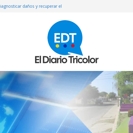
iagnosticar daños y recuperar el
l
que reparan más de 13 mil
los sismos
e septiembre anuncia el Ministerio
ue asesinada de un disparo durante
sto exige su madre
mexicana Valeria Márquez: detienen a
tor del crimen y surgen nuevos