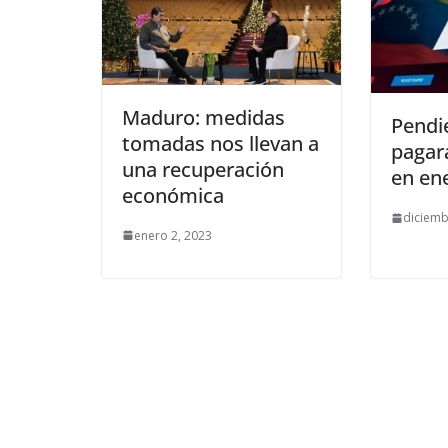
Maduro: medidas
Pendie
tomadas nos llevan a
pagar
una recuperación
en en
económica
diciemb
enero 2, 2023