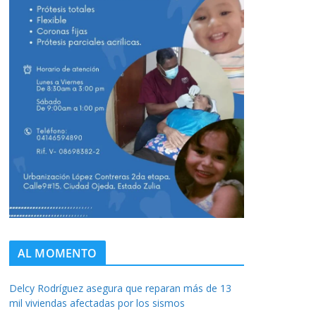
AL MOMENTO
Delcy Rodríguez asegura que reparan más de 13
mil viviendas afectadas por los sismos