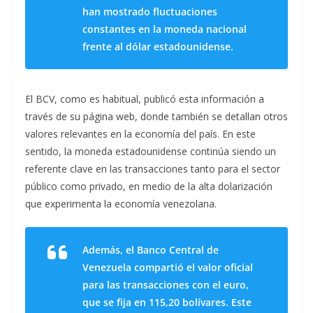
han mostrado fluctuaciones
constantes en la moneda nacional
frente al dólar estadounidense.
El BCV, como es habitual, publicó esta información a
través de su página web, donde también se detallan otros
valores relevantes en la economía del país. En este
sentido, la moneda estadounidense continúa siendo un
referente clave en las transacciones tanto para el sector
público como privado, en medio de la alta dolarización
que experimenta la economía venezolana.
Además, el Banco Central de
Venezuela compartió el valor oficial
para las transacciones con el euro,
que se fija en 115,20 bolívares. Este