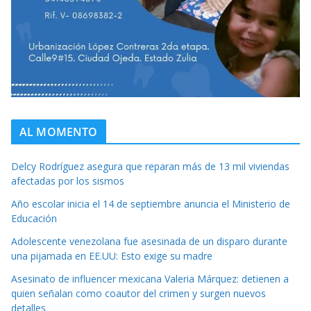
AL MOMENTO
Delcy Rodríguez asegura que reparan más de 13 mil viviendas
afectadas por los sismos
Año escolar inicia el 14 de septiembre anuncia el Ministerio de
Educación
Adolescente venezolana fue asesinada de un disparo durante
una pijamada en EE.UU: Esto exige su madre
Asesinato de influencer mexicana Valeria Márquez: detienen a
quien señalan como coautor del crimen y surgen nuevos
detalles