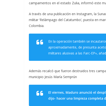
campamentos en el estado Zulia, informó este mar
A través de una publicación en Instagram, la Suna
militar ‘Relámpago del Catatumbo’, puesta en marc
Colombia.
En la operación también se incautaron
aproximadamente, de presunta aceton
militares alusivas a las Farc-EP», añad
Además recalcó que fueron destruidos tres campam
municipio Jesús María Semprún
El viernes, Maduro anunció el despl
dijo- hacer una limpieza completa 