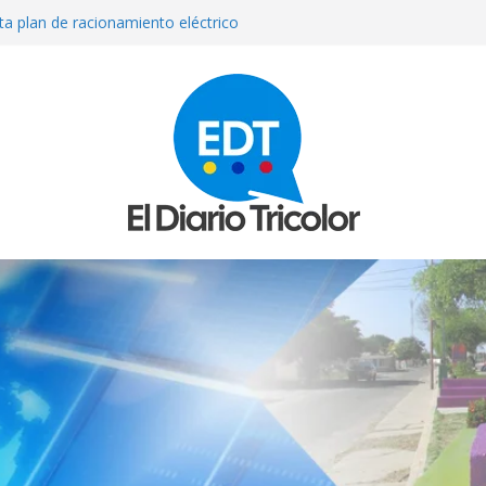
ta plan de racionamiento eléctrico
ortiguar déficit energético
fiuni sufrió una «recaída» informó su
r fallas eléctricas en Venezuela
 de Cristina Ramos, “la señora de las
 madre venezolana de tres niños en