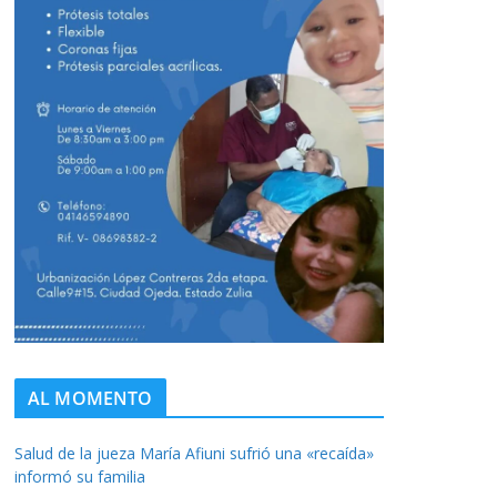
AL MOMENTO
Salud de la jueza María Afiuni sufrió una «recaída»
informó su familia