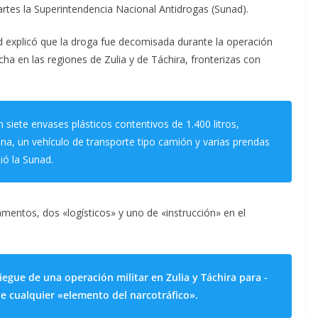
tes la Superintendencia Nacional Antidrogas (Sunad).
d explicó que la droga fue decomisada durante la operación
ha en las regiones de Zulia y de Táchira, fronterizas con
 siete envases plásticos contentivos de 1.400 litros,
a, un vehículo de transporte tipo camión y varias prendas
ió la Sunad.
entos, dos «logísticos» y uno de «instrucción» en el
iegue de una operación militar en Zulia y Táchira para -
de cualquier «elemento del narcotráfico».