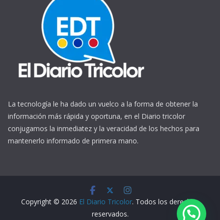
La tecnología le ha dado un vuelco a la forma de obtener la
información más rápida y oportuna, en el Diario tricolor
conjugamos la inmediatez y la veracidad de los hechos para
mantenerlo informado de primera mano.
https://www.ReplicasCheapWatches.com/
www.allwatchtrade.ru
Copyright © 2026
El Diario Tricolor
. Todos los derechos
reservados.