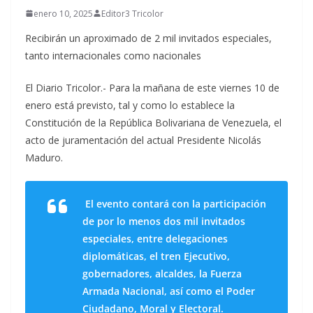
enero 10, 2025
Editor3 Tricolor
Recibirán un aproximado de 2 mil invitados especiales,
tanto internacionales como nacionales
El Diario Tricolor.- Para la mañana de este viernes 10 de
enero está previsto, tal y como lo establece la
Constitución de la República Bolivariana de Venezuela, el
acto de juramentación del actual Presidente Nicolás
Maduro.
El evento contará con la participación
de por lo menos dos mil invitados
especiales, entre delegaciones
diplomáticas, el tren Ejecutivo,
gobernadores, alcaldes, la Fuerza
Armada Nacional, así como el Poder
Ciudadano, Moral y Electoral.