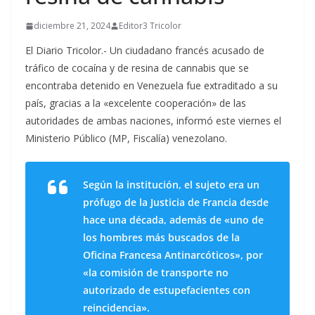
diciembre 21, 2024
Editor3 Tricolor
El Diario Tricolor.- Un ciudadano francés acusado de
tráfico de cocaína y de resina de cannabis que se
encontraba detenido en Venezuela fue extraditado a su
país, gracias a la «excelente cooperación» de las
autoridades de ambas naciones, informó este viernes el
Ministerio Público (MP, Fiscalía) venezolano.
Según la institución, el sujeto era un
prófugo de la Justicia de Francia desde
hace una década, además de «uno de
los hombres más buscados de la
Oficina Francesa Antinarcóticos», por
«la comisión de transporte no
autorizado de estupefacientes con
reincidencia».