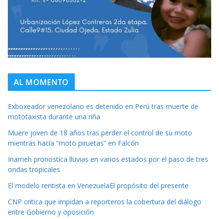
AL MOMENTO
Exboxeador venezolano es detenido en Perú tras muerte de
mototaxista durante una riña
Muere joven de 18 años tras perder el control de su moto
mientras hacía “moto piruetas” en Falcón
Inameh pronostica lluvias en varios estados por el paso de tres
ondas tropicales
El modelo rentista en VenezuelaEl propósito del presente
CNP critica que impidan a reporteros la cobertura del diálogo
entre Gobierno y oposición