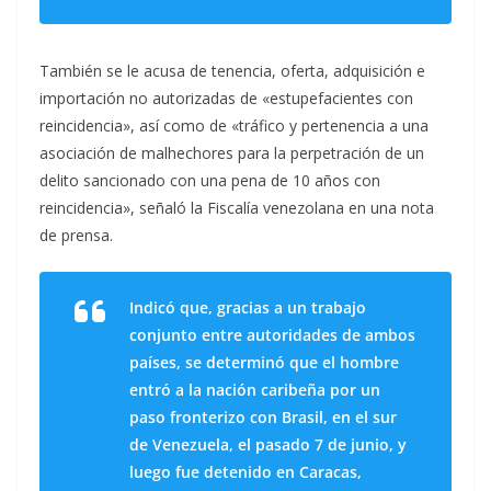
También se le acusa de tenencia, oferta, adquisición e
importación no autorizadas de «estupefacientes con
reincidencia», así como de «tráfico y pertenencia a una
asociación de malhechores para la perpetración de un
delito sancionado con una pena de 10 años con
reincidencia», señaló la Fiscalía venezolana en una nota
de prensa.
Indicó que, gracias a un trabajo
conjunto entre autoridades de ambos
países, se determinó que el hombre
entró a la nación caribeña por un
paso fronterizo con Brasil, en el sur
de Venezuela, el pasado 7 de junio, y
luego fue detenido en Caracas,