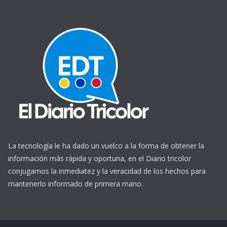
La tecnología le ha dado un vuelco a la forma de obtener la
información más rápida y oportuna, en el Diario tricolor
conjugamos la inmediatez y la veracidad de los hechos para
mantenerlo informado de primera mano.
https://www.ReplicasCheapWatches.com/
www.allwatchtrade.ru