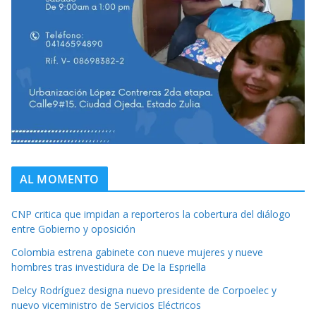
AL MOMENTO
CNP critica que impidan a reporteros la cobertura del diálogo
entre Gobierno y oposición
Colombia estrena gabinete con nueve mujeres y nueve
hombres tras investidura de De la Espriella
Delcy Rodríguez designa nuevo presidente de Corpoelec y
nuevo viceministro de Servicios Eléctricos