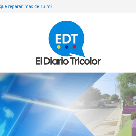
que reparan más de 13 mil
los sismos
OS A MACHETAZOS CUANDO
ARACUY
ierno a que atienda las necesidades
 terremotos
R MEDICINAS EN FARMACIAS DE
ULACIÓN DE MEDICAMENTOS
O» AL QUE INVADIERON LA CASA
RISIÓN