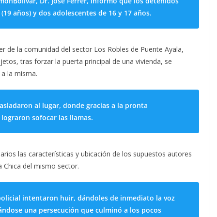
imónBolívar, Dr. José Ferrer, informó que los detenidos
(19 años) y dos adolescentes de 16 y 17 años.
er de la comunidad del sector Los Robles de Puente Ayala,
etos, tras forzar la puerta principal de una vivienda, se
 a la misma.
sladaron al lugar, donde gracias a la pronta
 lograron sofocar las llamas.
arios las características y ubicación de los supuestos autores
a Chica del mismo sector.
policial intentaron huir, dándoles de inmediato la voz
trándose una persecución que culminó a los pocos