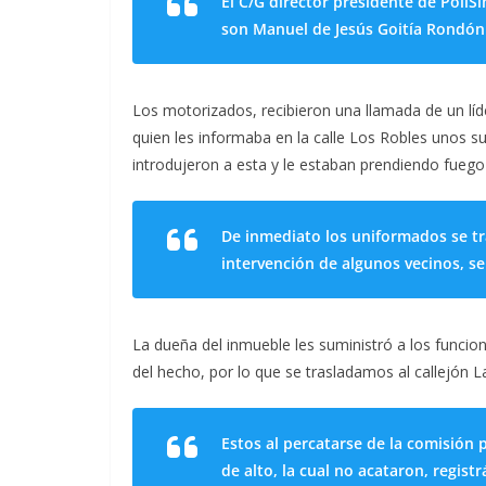
El C/G director presidente de PoliS
son Manuel de Jesús Goitía Rondón 
Los motorizados, recibieron una llamada de un líd
quien les informaba en la calle Los Robles unos suj
introdujeron a esta y le estaban prendiendo fuego
De inmediato los uniformados se tra
intervención de algunos vecinos, se
La dueña del inmueble les suministró a los funcion
del hecho, por lo que se trasladamos al callejón L
Estos al percatarse de la comisión 
de alto, la cual no acataron, regis