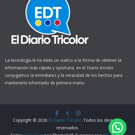
La tecnología le ha dado un vuelco a la forma de obtener la
información más rápida y oportuna, en el Diario tricolor
conjugamos la inmediatez y la veracidad de los hechos para
mantenerlo informado de primera mano.
https://www.ReplicasCheapWatches.com/
www.allwatchtrade.ru
Copyright © 2026
El Diario Tricolor
. Todos los derechos
reservados.