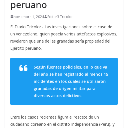
peruano
noviembre 1, 2024
Editor3 Tricolor
El Diario Tricolor.- Las investigaciones sobre el caso de
un venezolano, quien poseía varios artefactos explosivos,
revelaron que una de las granadas sería propiedad del
Ejército peruano.
Según fuentes policiales, en lo que va
del año se han registrado al menos 15
incidentes en los cuales se utilizaron
granadas de origen militar para
diversos actos delictivos.
Entre los casos recientes figura el rescate de un
ciudadano coreano en el distrito Independencia (Perú), y