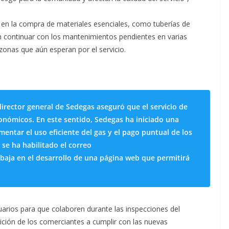
 en la compra de materiales esenciales, como tuberías de
án continuar con los mantenimientos pendientes en varias
onas que aún esperan por el servicio.
l director general de Sedegas aseguró que el servicio de
onómicos. En este sentido, Sedegas ha iniciado una
ntar el uso eficiente del gas y el pago puntual de los
, se ha habilitado el correo
aja en el desarrollo de una página web que permitirá
arios para que colaboren durante las inspecciones del
ición de los comerciantes a cumplir con las nuevas