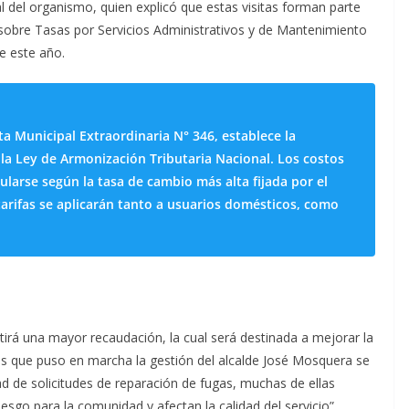
al del organismo, quien explicó que estas visitas forman parte
sobre Tasas por Servicios Administrativos y de Mantenimiento
e este año.
a Municipal Extraordinaria N° 346, establece la
 la Ley de Armonización Tributaria Nacional. Los costos
ularse según la tasa de cambio más alta fijada por el
tarifas se aplicarán tanto a usuarios domésticos, como
tirá una mayor recaudación, la cual será destinada a mejorar la
gas que puso en marcha la gestión del alcalde José Mosquera se
d de solicitudes de reparación de fugas, muchas de ellas
sgo para la comunidad y afectan la calidad del servicio”,