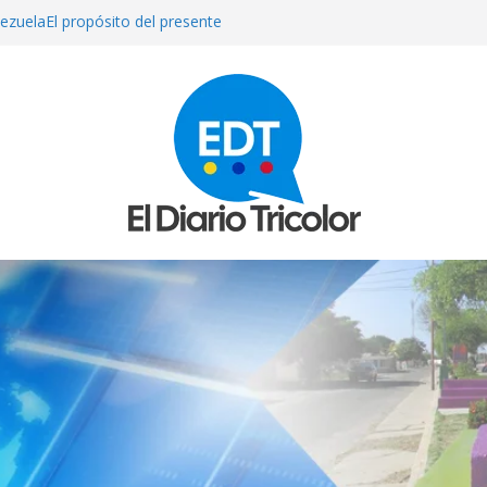
ezuelaEl propósito del presente
plicados en el sicariato del
cenzo Cárcamo en La Concepción
s detenido en Perú tras muerte de
riña
ras perder el control de su moto
uetas” en Falcón
 en varios estados por el paso de