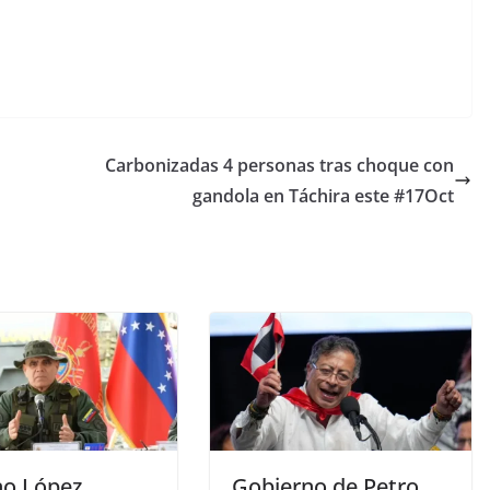
Carbonizadas 4 personas tras choque con
gandola en Táchira este #17Oct
no López
Gobierno de Petro