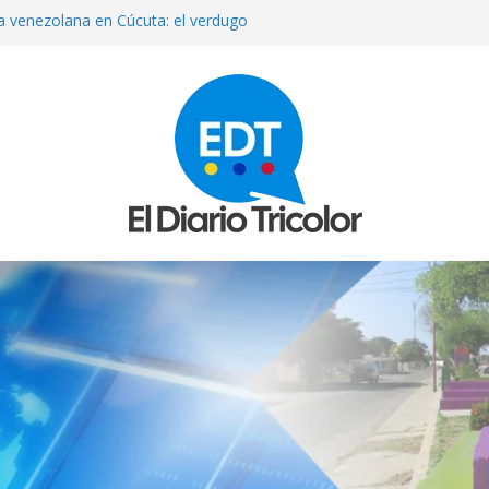
sta venezolana en Cúcuta: el verdugo
ollamada
 reporteros la cobertura del diálogo
ón
te con nueve mujeres y nueve
de De la Espriella
nuevo presidente de Corpoelec y
vicios Eléctricos
allece su padre tras una larga