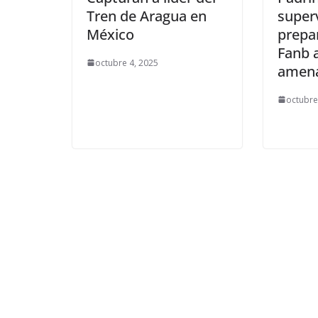
Tren de Aragua en
super
México
prepar
Fanb 
octubre 4, 2025
amena
octubre