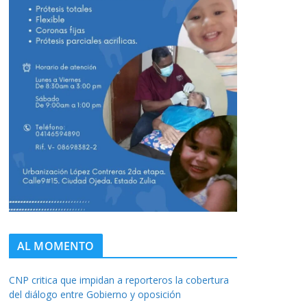
AL MOMENTO
CNP critica que impidan a reporteros la cobertura
del diálogo entre Gobierno y oposición