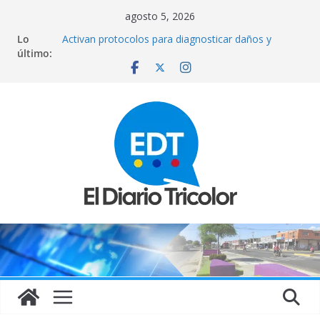
Saltar
agosto 5, 2026
al
Lo
Activan protocolos para diagnosticar daños y
contenido
último:
recuperar el sistema eléctrico nacional
Delcy Rodríguez asegura que reparan más de 13
mil viviendas afectadas por los sismos
Año escolar inicia el 14 de septiembre anuncia el
Ministerio de Educación
Adolescente venezolana fue asesinada de un
disparo durante una pijamada en EE.UU: Esto exige
su madre
Asesinato de influencer mexicana Valeria Márquez:
detienen a quien señalan como coautor del crimen
y surgen nuevos detalles