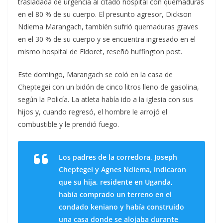
trasladada de urgencia al citado hospital con quemaduras
en el 80 % de su cuerpo. El presunto agresor, Dickson
Ndiema Marangach, también sufrió quemaduras graves
en el 30 % de su cuerpo y se encuentra ingresado en el
mismo hospital de Eldoret, reseñó huffington post.
Este domingo, Marangach se coló en la casa de
Cheptegei con un bidón de cinco litros lleno de gasolina,
según la Policía. La atleta había ido a la iglesia con sus
hijos y, cuando regresó, el hombre le arrojó el
combustible y le prendió fuego.
Los padres de la corredora, Joseph
Cheptegei y Agnes Ndiema, indicaron
que su hija, residente en Uganda,
había comprado un terreno en el
condado keniano y había construido
una casa donde se alojaba durante